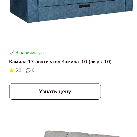
В наличии: да
Камила 17 локти угол Камила-10 (лк ук-10)
5.0
0
Узнать цену