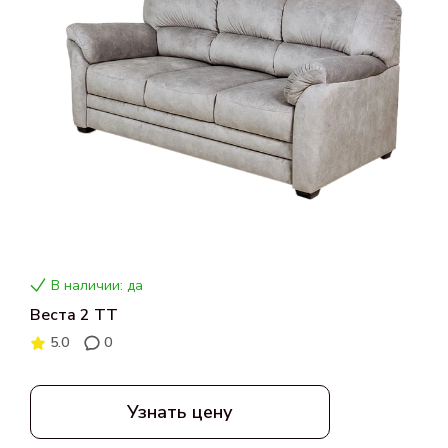
В наличии: да
Веста 2 ТТ
5.0
0
Узнать цену