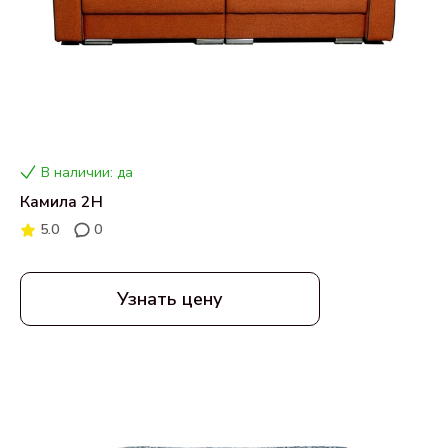
В наличии: да
Камила 2H
5.0
0
Узнать цену