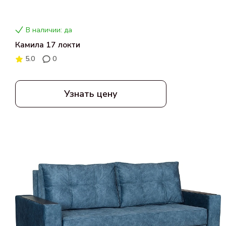
В наличии: да
Камила 17 локти
5.0
0
Узнать цену