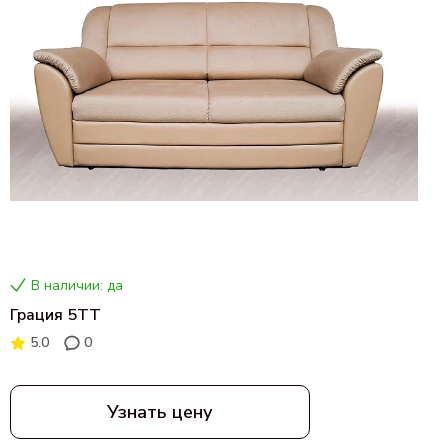
В наличии: да
Грация 5ТТ
5.0
0
Узнать цену